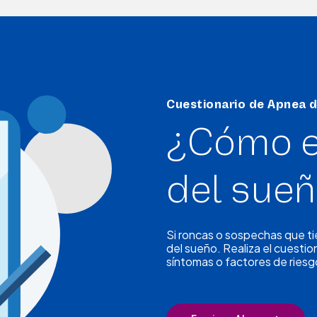
Cuestionario de Apnea 
¿Cómo e
del sue
Si roncas o sospechas que t
del sueño. Realiza el cuestion
síntomas o factores de riesg