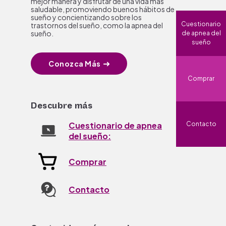
mejor manera y disfrutar de una vida más
saludable, promoviendo buenos hábitos de
sueño y concientizando sobre los
Cuestionario
trastornos del sueño, como la apnea del
sueño.
de apnea del
sueño
Conozca Más
Comprar
Descubre más
Contacto
Cuestionario de apnea
del sueño:
Comprar
Contacto