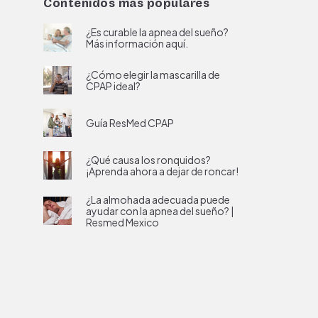
Contenidos más populares
¿Es curable la apnea del sueño?
Más información aquí.
¿Cómo elegir la mascarilla de
CPAP ideal?
Guía ResMed CPAP
¿Qué causa los ronquidos?
¡Aprenda ahora a dejar de roncar!
¿La almohada adecuada puede
ayudar con la apnea del sueño? |
Resmed Mexico