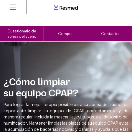
Cuestionario de
Comprar
Contacto
apnea del sueño
¿Cómo limpiar
su equipo CPAP?
Para lograr la mejor terapia posible para su apnea del sueño, es
importante limpiar su equipo de CPAP correctamente y de
manera regular, incluida la mascarilla, los tubos, y el depósito del
humificador. Mantener limpias las piezas de su equipo CPAP evita
la acumulación de bacterias nocivas y dañinas y ayuda a que las