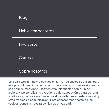
Labarca G, Saavedra D, Dreyse J, Jorquera J, Barbe F.
Efficacy of CPAP for Improvements in Sleepiness,
Cognition, Mood, and Quality of Life in Elderly
Blog
Patients With OSA: Systematic Review and Meta-
analysis of Randomized Controlled Trials. Chest.
2020 Aug;158(2):751-764. doi:
Hable con nosotros
10.1016/j.chest.2020.03.049. Epub 2020 Apr 11.
PMID: 32289311.
Inversores
9
Carreras
Lieberman JA 3rd. Obstructive sleep apnea (OSA)
and excessive sleepiness associated with OSA:
Sobre nosotros
recognition in the primary care setting. Postgrad
Med. 2009 Jul;121(4):33-41. doi:
Este sitio web almacena cookies en tu PC, las cuales se utilizan para
10.3810/pgm.2009.07.2027. PMID: 19641266.
Política de privacidad
recopilar información acerca de tu interacción con nuestro sitio web y
nos permite recordarte. Usamos esta información con el fin de
mejorar y personalizar tu experiencia de navegación y para generar
analíticas y métricas acerca de nuestros visitantes en este sitio web y
Terminos de uso y privacidad
10
otros medios de comunicación. Para conocer más acerca de las
cookies, consulta nuestra política de privacidad.