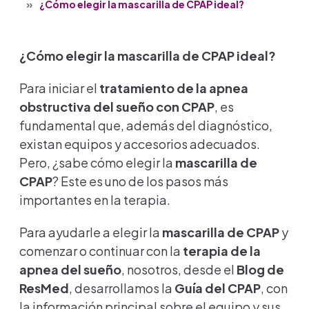
¿Cómo elegir la mascarilla de CPAP ideal?
¿Cómo elegir la mascarilla de CPAP ideal?
Para iniciar el
tratamiento de la apnea
obstructiva del sueño con CPAP
, es
fundamental que, además del diagnóstico,
existan equipos y accesorios adecuados.
Pero, ¿sabe cómo elegir la
mascarilla de
CPAP
? Este es uno de los pasos más
importantes en la terapia.
Para ayudarle a elegir la
mascarilla de CPAP
y
comenzar o continuar con la
terapia de la
apnea del sueño
, nosotros, desde el
Blog de
ResMed
, desarrollamos la
Guía del CPAP
, con
la información principal sobre el equipo y sus