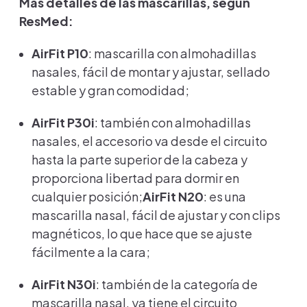
Más detalles de las mascarillas, según
ResMed:
AirFit P10
: mascarilla con almohadillas
nasales, fácil de montar y ajustar, sellado
estable y gran comodidad;
AirFit P30i
: también con almohadillas
nasales, el accesorio va desde el circuito
hasta la parte superior de la cabeza y
proporciona libertad para dormir en
cualquier posición;
AirFit N20
: es una
mascarilla nasal, fácil de ajustar y con clips
magnéticos, lo que hace que se ajuste
fácilmente a la cara;
AirFit N30i
: también de la categoría de
mascarilla nasal, ya tiene el circuito