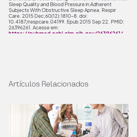
Sleep Quality and Blood Pressure in Adherent
Subjects With Obstructive Sleep Apnea. Respir
Care. 2015 Dec;60(12):1810-8. doi:
10.4187/respcare.04199. Epub 2015 Sep 22. PMID:
26396261. Acesse em:
https://pubmed.ncbi.nlm.nih.gov/26396261/
2
Dormir bem é fundamental para a saúde. FioCruz.
Acesse em:
https://portal.fiocruz.br/noticia/dormir-bem-
Artículos Relacionados
e-fundamental-para-saude-alertam-
especialistas
3
Slowik JM, Sankari A, Collen JF. Obstructive Sleep
Apnea. [Updated 2022 Dec 11]. In: StatPearls
[Internet]. Treasure Island (FL): StatPearls