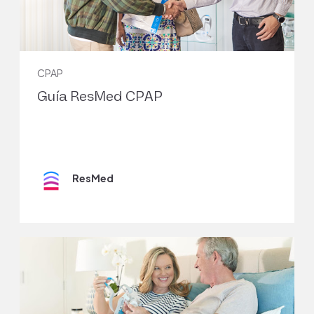
Publishing; 2023 Jan-. Available from:
https://www.ncbi.nlm.nih.gov/books/NBK459252
4
CPAP
Guía ResMed CPAP
Calik MW.
Treatments for Obstructive Sleep
Apnea
. J Clin Outcomes Manag. 2016 Apr;23(4):181-
192. PMID: 27134515; PMCID: PMC4847952.
5
ResMed
Benjafield AV, Ayas NT, Eastwood PR, Heinzer R, Ip
MSM, Morrell MJ, Nunez CM, Patel SR, Penzel T, Pépin
JL, Peppard PE, Sinha S, Tufik S, Valentine K, Malhotra
A. Estimation of the global prevalence and burden of
obstructive sleep apnoea: a literature-based
analysis. Lancet Respir Med. 2019 Aug;7(8):687-698.
doi: 10.1016/S2213-2600(19)30198-5. Epub 2019 Jul
9. PMID: 31300334; PMCID: PMC7007763.