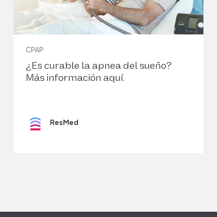
6
SOCIEDADE BRASILEIRA DE ENDOCRINOLOGIA E
METABOLOGIA et al. 10 Coisas que Você Precisa
CPAP
Saber Sobre Apneia do Sono. 2017. Consultado en:
¿Es curable la apnea del sueño?
https://www.endocrino.org.br/10-coisas-
que-voce-precisa-saber-sobre-apneia-do-
Más información aquí.
sono/
7
ResMed
Sunwoo BY, Light M, Malhotra A. Strategies to
augment adherence in the management of sleep-
disordered breathing. Respirology. 2020
Apr;25(4):363-371. doi: 10.1111/resp.13589. Epub
2019 Jul 3. PMID: 31270925; PMCID: PMC6940560.
8