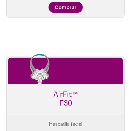
Comprar
AirFit™
F30
Mascarilla facial