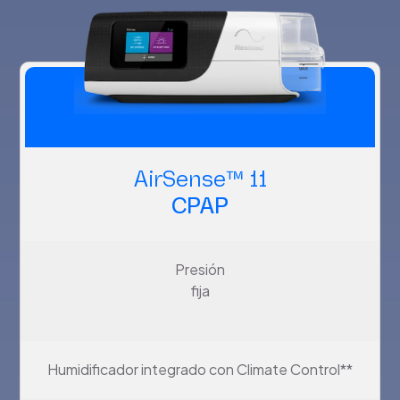
AirSense™ 11
CPAP
Presión
fija
Humidificador integrado con Climate Control**