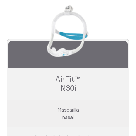
AirFit™
N30i
Mascarilla
nasal