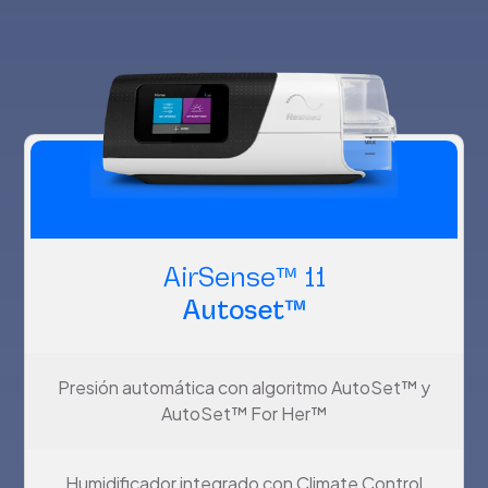
AirSense™ 11
Autoset™
Presión automática con algoritmo AutoSet™ y
AutoSet™ For Her™
Humidificador integrado con Climate Control