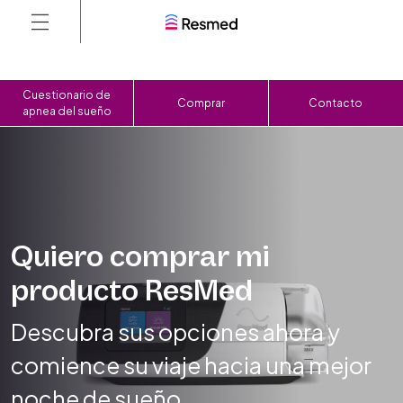
Cuestionario de
Comprar
Contacto
apnea del sueño
Quiero comprar
mi
producto ResMed
Descubra sus opciones ahora y
comience su viaje
hacia una mejor
noche de sueño.