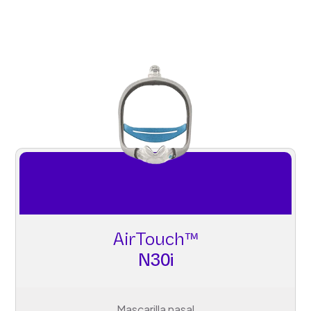
AirTouch™
N30i
Mascarilla nasal