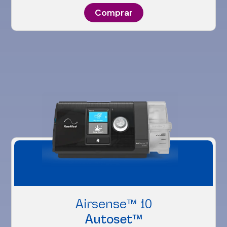
Comprar
Airsense™ 10
Autoset™