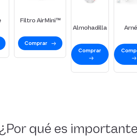
e
Filtro AirMini™
Almohadilla
Arn
Comprar
Comprar
Comp
¿Por qué es important