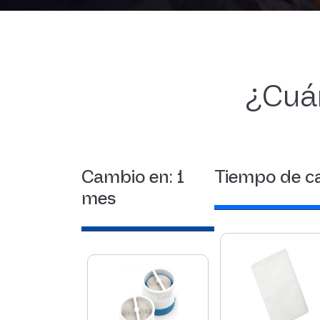
¿Cuá
Cambio en: 1
Tiempo de c
mes