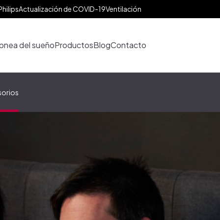
Philips
Actualización de COVID-19
Ventilación
pnea del sueño
Productos
Blog
Contacto
orios