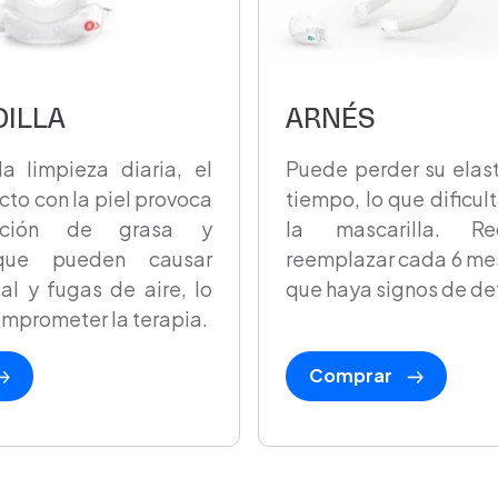
ILLA
ARNÉS
la limpieza diaria, el
Puede perder su elast
cto con la piel provoca
tiempo, lo que dificult
ación de grasa y
la mascarilla. R
 que pueden causar
reemplazar cada 6 me
cial y fugas de aire, lo
que haya signos de det
mprometer la terapia.
Comprar