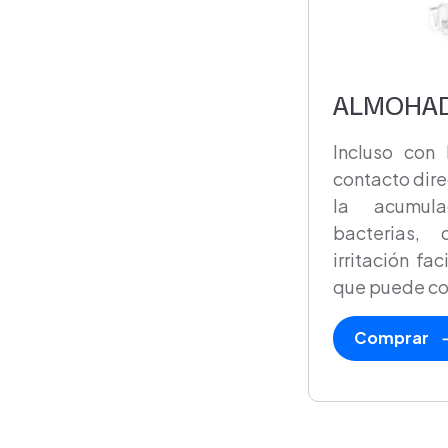
ALMOHAD
Incluso con 
contacto dire
la acumul
bacterias,
irritación fa
que puede co
Comprar