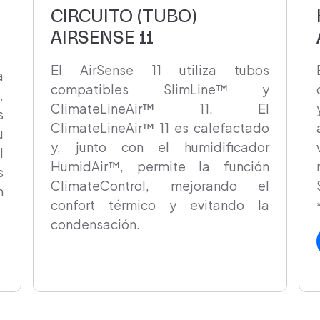
CIRCUITO (TUBO)
AIRSENSE 11
El AirSense 11 utiliza tubos
a
compatibles SlimLine™ y
,
ClimateLineAir™ 11. El
s
ClimateLineAir™ 11 es calefactado
u
y, junto con el humidificador
l
HumidAir™, permite la función
s
ClimateControl, mejorando el
n
confort térmico y evitando la
condensación.