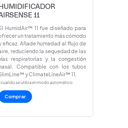
HUMIDIFICADOR
AIRSENSE 11
El HumidAir™ 11 fue diseñado para
ofrecer un tratamiento más cómodo
y eficaz. Añade humedad al flujo de
aire, reduciendo la sequedad de las
vías respiratorias y la congestión
nasal. Compatible con los tubos
SlimLine™ y ClimateLineAir™ 11.
*cuando se utiliza en modo automático
Comprar