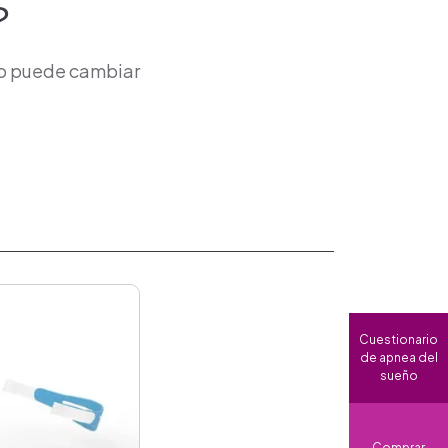
?
lo puede cambiar
Cuestionario
de apnea del
sueño
Comprar