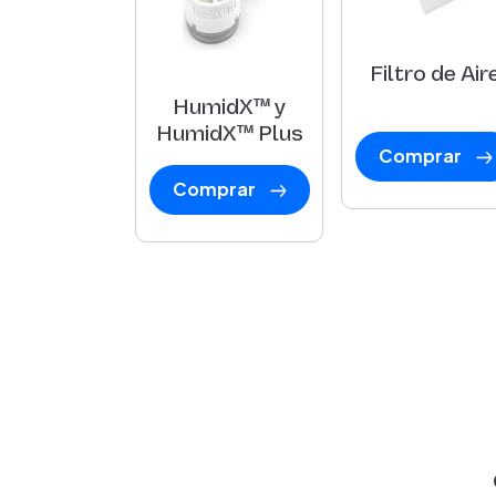
Filtro de Air
HumidX™ y
HumidX™ Plus
Comprar
Comprar