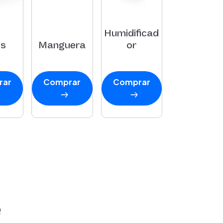
Humidificad
és
Manguera
or
rar
Comprar
Comprar
e