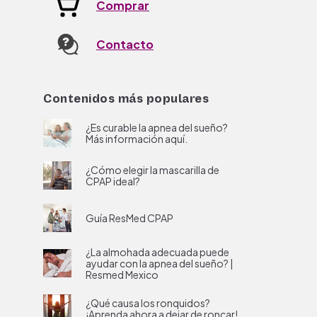
Comprar
Contacto
Contenidos más populares
¿Es curable la apnea del sueño?
Más información aquí.
¿Cómo elegir la mascarilla de
CPAP ideal?
Guía ResMed CPAP
¿La almohada adecuada puede
ayudar con la apnea del sueño? |
Resmed Mexico
¿Qué causa los ronquidos?
¡Aprenda ahora a dejar de roncar!