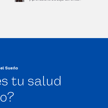
del Sueño
s tu salud
ño?