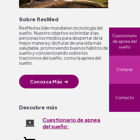
Sobre ResMed
ResMed es líder mundial en tecnología del
sueño. Nuestro objetivo es brindar a las
Cuestionario
personas los medios para despertar de la
de apnea del
mejor manera y disfrutar de una vida más
sueño
saludable, promoviendo buenos hábitos de
sueño y concientizando sobre los
trastornos del sueño, como la apnea del
sueño.
Comprar
Conozca Más
Contacto
Descubre más
Cuestionario de apnea
del sueño: