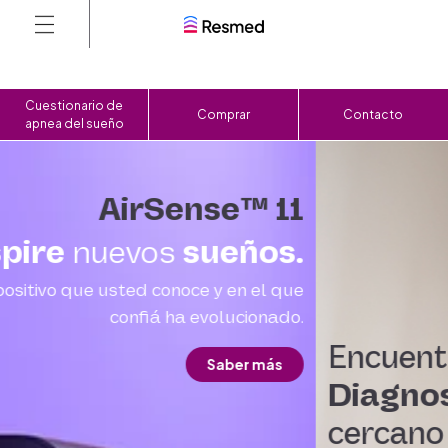
Cuestionario de
Comprar
Contacto
apnea del sueño
Encuentre el
Centro de
Diagnostico
de Sueño más
cercano a usted.