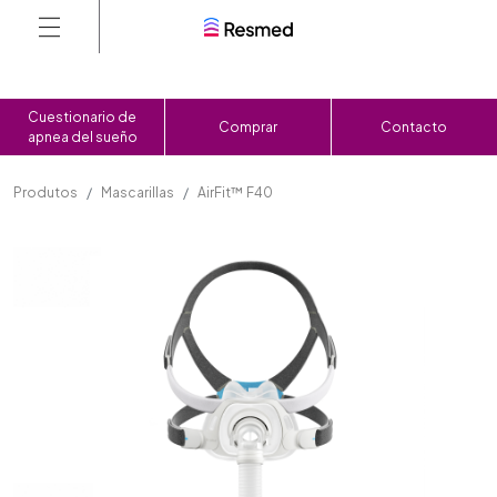
Cuestionario de
Comprar
Contacto
apnea del sueño
Produtos
Mascarillas
AirFit™ F40