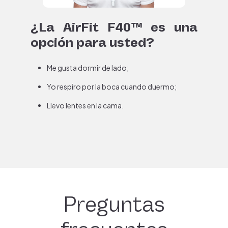
¿La AirFit F40™ es una
opción para usted?​
Me gusta dormir de lado;
Yo respiro por la boca cuando duermo;
Llevo lentes en la cama.
Preguntas