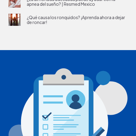
apnea del sueño? | Resmed Mexico
¿Qué causa los ronquidos? ¡Aprenda ahora a dejar
de roncar!