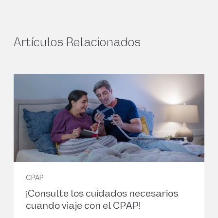
Gottlieb DJ, Punjabi NM. Diagnosis and Management
of Obstructive Sleep Apnea: A Review. JAMA. 2020
Apr 14;323(14):1389-1400. doi:
10.1001/jama.2020.3514. PMID: 32286648.
Artículos Relacionados
3
Jordan, Amy S., David G. McSharry, and Atul Malhotra.
"Adult obstructive sleep apnoea." The Lancet
383.9918 (2014): 736-747. doi:10.1016/S0140-
6736(13)60734-5.
4
Lee JJ, Sundar KM. Evaluation and Management of
Adults with Obstructive Sleep Apnea Syndrome.
CPAP
Lung. 2021 Apr;199(2):87-101. doi: 10.1007/s00408-
¡Consulte los cuidados necesarios
021-00426-w. Epub 2021 Mar 13. PMID: 33713177.
cuando viaje con el CPAP!