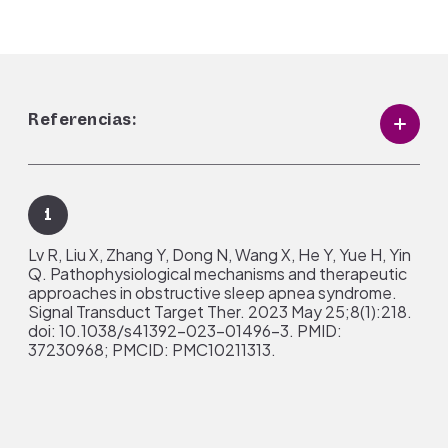
Referencias:
1
Lv R, Liu X, Zhang Y, Dong N, Wang X, He Y, Yue H, Yin
Q. Pathophysiological mechanisms and therapeutic
approaches in obstructive sleep apnea syndrome.
Signal Transduct Target Ther. 2023 May 25;8(1):218.
doi: 10.1038/s41392-023-01496-3. PMID:
37230968; PMCID: PMC10211313.
2