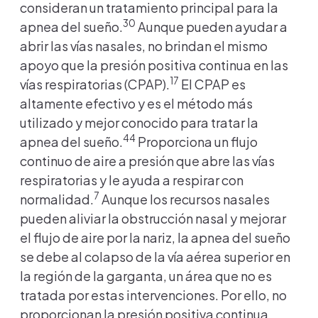
consideran un tratamiento principal para la
30
apnea del sueño.
Aunque pueden ayudar a
abrir las vías nasales, no brindan el mismo
apoyo que la presión positiva continua en las
17
vías respiratorias (CPAP).
El CPAP es
altamente efectivo y es el método más
utilizado y mejor conocido para tratar la
44
apnea del sueño.
Proporciona un flujo
continuo de aire a presión que abre las vías
respiratorias y le ayuda a respirar con
7
normalidad.
Aunque los recursos nasales
pueden aliviar la obstrucción nasal y mejorar
el flujo de aire por la nariz, la apnea del sueño
se debe al colapso de la vía aérea superior en
la región de la garganta, un área que no es
tratada por estas intervenciones. Por ello, no
proporcionan la presión positiva continua