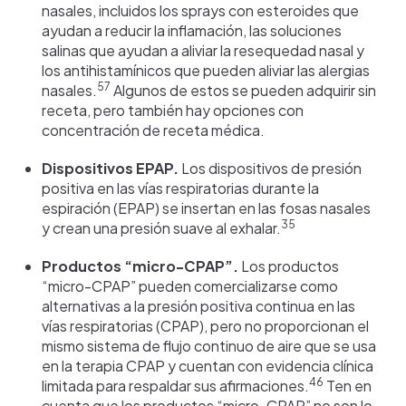
nasales, incluidos los sprays con esteroides que
ayudan a reducir la inflamación, las soluciones
salinas que ayudan a aliviar la resequedad nasal y
los antihistamínicos que pueden aliviar las alergias
57
nasales.
Algunos de estos se pueden adquirir sin
receta, pero también hay opciones con
concentración de receta médica.
Dispositivos EPAP.
Los dispositivos de presión
positiva en las vías respiratorias durante la
espiración (EPAP) se insertan en las fosas nasales
35
y crean una presión suave al exhalar.
Productos “micro-CPAP”.
Los productos
“micro-CPAP” pueden comercializarse como
alternativas a la presión positiva continua en las
vías respiratorias (CPAP), pero no proporcionan el
mismo sistema de flujo continuo de aire que se usa
en la terapia CPAP y cuentan con evidencia clínica
46
limitada para respaldar sus afirmaciones.
Ten en
cuenta que los productos “micro-CPAP” no son lo