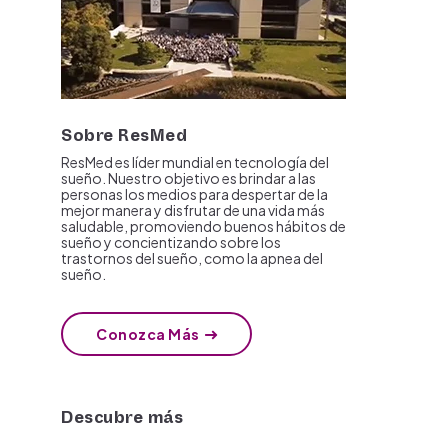
Sobre ResMed
ResMed es líder mundial en tecnología del
sueño. Nuestro objetivo es brindar a las
personas los medios para despertar de la
mejor manera y disfrutar de una vida más
saludable, promoviendo buenos hábitos de
sueño y concientizando sobre los
trastornos del sueño, como la apnea del
sueño.
Conozca Más
Descubre más