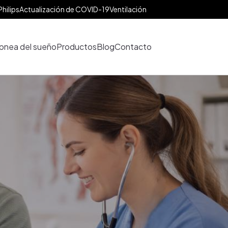
Philips
Actualización de COVID-19
Ventilación
pnea del sueño
Productos
Blog
Contacto