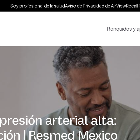
Soy profesional de la salud
Aviso de Privacidad de AirView
Recall 
Ronquidos y a
resión arterial alta:
ción | Resmed Mexico