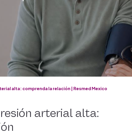
terial alta: comprenda la relación | Resmed Mexico
esión arterial alta:
ión