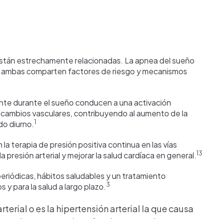
a están estrechamente relacionadas. La apnea del sueño
que ambas comparten factores de riesgo y mecanismos
ente durante el sueño conducen a una activación
a cambios vasculares, contribuyendo al aumento de la
1
do diurno.
la terapia de presión positiva continua en las vías
13
a presión arterial y mejorar la salud cardíaca en general.
eriódicas, hábitos saludables y un tratamiento
3
 y para la salud a largo plazo.
terial o es la hipertensión arterial la que causa