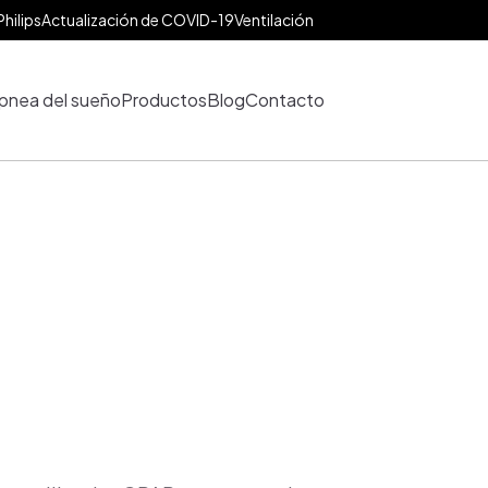
Philips
Actualización de COVID-19
Ventilación
pnea del sueño
Productos
Blog
Contacto