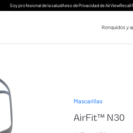
Soy profesional de la salud
Aviso de Privacidad de AirView
Recall 
Ronquidos y a
Mascarillas
AirFit™ N30