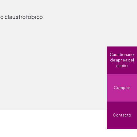
o claustrofóbico
Cuestionario
de apnea del
sueño
Comprar
Contacto