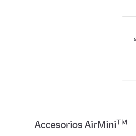
G
TM
Accesorios AirMini